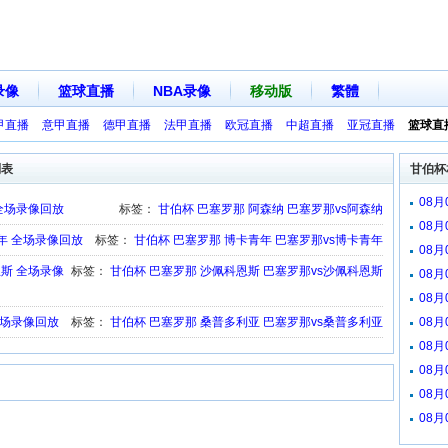
录像
篮球直播
NBA录像
移动版
繁體
甲直播
意甲直播
德甲直播
法甲直播
欧冠直播
中超直播
亚冠直播
篮球直
列表
甘伯杯
08
 全场录像回放
标签：
甘伯杯
巴塞罗那
阿森纳
巴塞罗那vs阿森纳
08
青年 全场录像回放
标签：
甘伯杯
巴塞罗那
博卡青年
巴塞罗那vs博卡青年
08
恩斯 全场录像
标签：
甘伯杯
巴塞罗那
沙佩科恩斯
巴塞罗那vs沙佩科恩斯
08
08
 全场录像回放
标签：
甘伯杯
巴塞罗那
桑普多利亚
巴塞罗那vs桑普多利亚
08
08月
08月
08月
08月