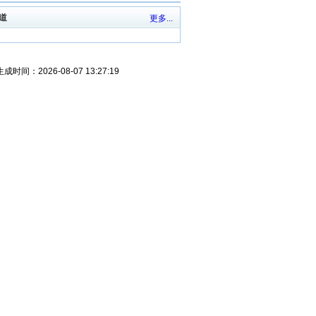
道
更多...
成时间：2026-08-07 13:27:19