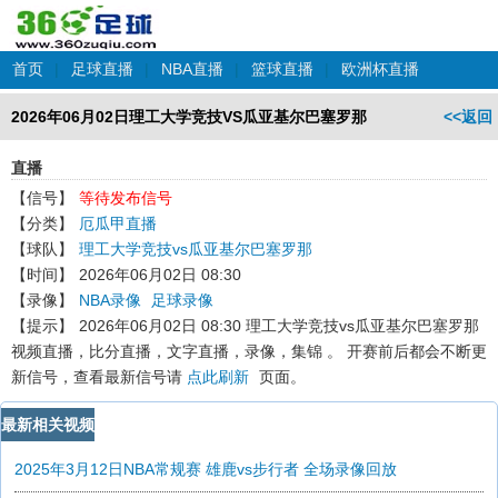
首页
|
足球直播
|
NBA直播
|
篮球直播
|
欧洲杯直播
2026年06月02日理工大学竞技VS瓜亚基尔巴塞罗那
<<返回
直播
【信号】
等待发布信号
【分类】
厄瓜甲直播
【球队】
理工大学竞技vs瓜亚基尔巴塞罗那
【时间】
2026年06月02日 08:30
【录像】
NBA录像
足球录像
【提示】
2026年06月02日 08:30 理工大学竞技vs瓜亚基尔巴塞罗那
视频直播，比分直播，文字直播，录像，集锦 。 开赛前后都会不断更
新信号，查看最新信号请
点此刷新
页面。
最新相关视频
2025年3月12日NBA常规赛 雄鹿vs步行者 全场录像回放