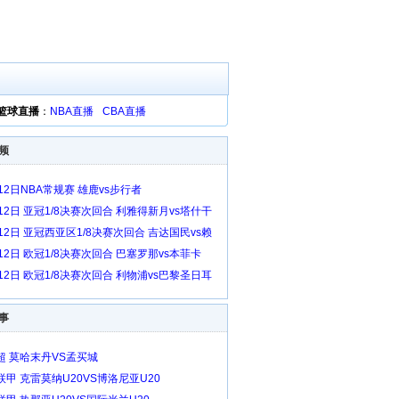
篮球直播
：
NBA直播
CBA直播
频
12日NBA常规赛 雄鹿vs步行者
12日 亚冠1/8决赛次回合 利雅得新月vs塔什干
12日 亚冠西亚区1/8决赛次回合 吉达国民vs赖
12日 欧冠1/8决赛次回合 巴塞罗那vs本菲卡
12日 欧冠1/8决赛次回合 利物浦vs巴黎圣日耳
事
超 莫哈末丹VS孟买城
联甲 克雷莫纳U20VS博洛尼亚U20