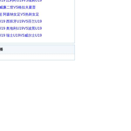
19 比利时U19VS瑞典U19
 威廉二世VS格拉夫夏普
超 阿森纳女足VS热刺女足
19 西班牙U19VS芬兰U19
19 奥地利U19VS波黑U19
19 瑞士U19VS威尔士U19
播