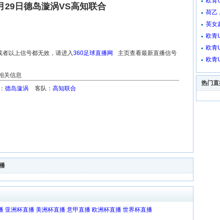
欧青U
03月29日德岛漩涡VS高知联合
荷乙
英女
欧青U
欧青U
或者以上信号都无效，请进入
360足球直播网
主页查看最新直播信号
欧青U
 相关信息
热门直
：
德岛漩涡
客队：
高知联合
直播
播
亚洲杯直播
美洲杯直播
意甲直播
欧洲杯直播
世界杯直播