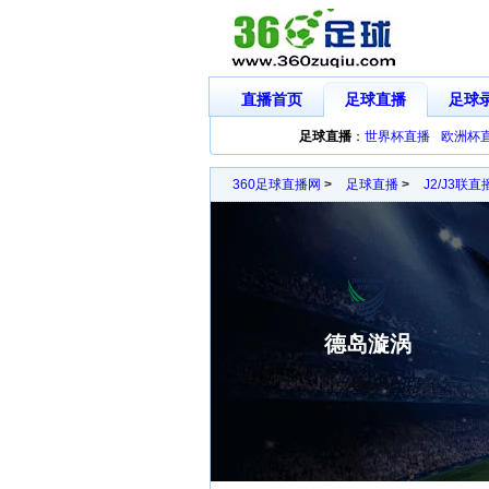
直播首页
足球直播
足球
足球直播
：
世界杯直播
欧洲杯
360足球直播网
>
足球直播
>
J2/J3联直
德岛漩涡