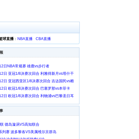
篮球直播
：
NBA直播
CBA直播
频
12日NBA常规赛 雄鹿vs步行者
12日 亚冠1/8决赛次回合 利雅得新月vs塔什干
12日 亚冠西亚区1/8决赛次回合 吉达国民vs赖
12日 欧冠1/8决赛次回合 巴塞罗那vs本菲卡
12日 欧冠1/8决赛次回合 利物浦vs巴黎圣日耳
事
J3联 德岛漩涡VS高知联合
FA系列赛 波多黎各VS美属维尔京群岛