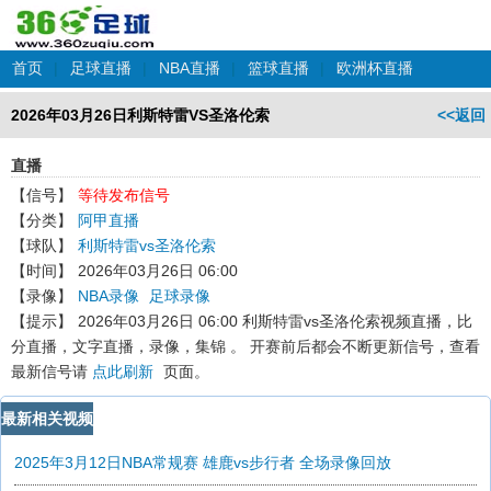
首页
|
足球直播
|
NBA直播
|
篮球直播
|
欧洲杯直播
2026年03月26日利斯特雷VS圣洛伦索
<<返回
直播
【信号】
等待发布信号
【分类】
阿甲直播
【球队】
利斯特雷vs圣洛伦索
【时间】
2026年03月26日 06:00
【录像】
NBA录像
足球录像
【提示】
2026年03月26日 06:00 利斯特雷vs圣洛伦索
视频直播，比
分直播，文字直播，录像，集锦 。 开赛前后都会不断更新信号，查看
最新信号请
点此刷新
页面。
最新相关视频
2025年3月12日NBA常规赛 雄鹿vs步行者 全场录像回放