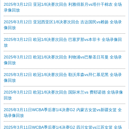
2025年3月12日 亚冠1/8决赛次回合 利雅得新月vs塔什干棉农 全场
录像回放
2025年3月12日 亚冠西亚区1/8决赛次回合 吉达国民vs赖扬 全场录
像回放
2025年3月12日 欧冠1/8决赛次回合 巴塞罗那vs本菲卡 全场录像回
放
2025年3月12日 欧冠1/8决赛次回合 利物浦vs巴黎圣日耳曼 全场录
像回放
2025年3月12日 欧冠1/8决赛次回合 勒沃库森vs拜仁慕尼黑 全场录
像回放
2025年3月12日 欧冠1/8决赛次回合 国际米兰vs 费耶诺德 全场录像
回放
2025年3月11日WCBA季后赛1/4决赛G2 内蒙古女篮vs新疆女篮 全
场录像回放
2025年3月11日WCBA季后赛1/4决赛G2 四川女篮vs江苏女篮 全场