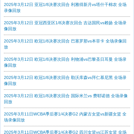
2025年3月12日 亚冠1/8决赛次回合 利雅得新月vs塔什干棉农 全场
录像回放
2025年3月12日 亚冠西亚区1/8决赛次回合 吉达国民vs赖扬 全场录
像回放
2025年3月12日 欧冠1/8决赛次回合 巴塞罗那vs本菲卡 全场录像回
放
2025年3月12日 欧冠1/8决赛次回合 利物浦vs巴黎圣日耳曼 全场录
像回放
2025年3月12日 欧冠1/8决赛次回合 勒沃库森vs拜仁慕尼黑 全场录
像回放
2025年3月12日 欧冠1/8决赛次回合 国际米兰vs 费耶诺德 全场录像
回放
2025年3月11日WCBA季后赛1/4决赛G2 内蒙古女篮vs新疆女篮 全
场录像回放
2025年3月11日WCBA季后赛1/4决赛G2 四川女篮vs江苏女篮 全场