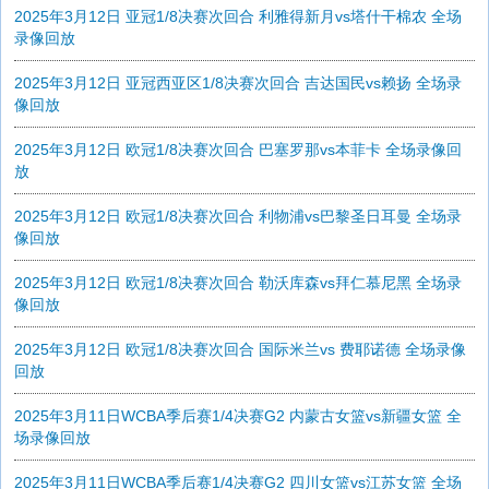
2025年3月12日 亚冠1/8决赛次回合 利雅得新月vs塔什干棉农 全场
录像回放
2025年3月12日 亚冠西亚区1/8决赛次回合 吉达国民vs赖扬 全场录
像回放
2025年3月12日 欧冠1/8决赛次回合 巴塞罗那vs本菲卡 全场录像回
放
2025年3月12日 欧冠1/8决赛次回合 利物浦vs巴黎圣日耳曼 全场录
像回放
2025年3月12日 欧冠1/8决赛次回合 勒沃库森vs拜仁慕尼黑 全场录
像回放
2025年3月12日 欧冠1/8决赛次回合 国际米兰vs 费耶诺德 全场录像
回放
2025年3月11日WCBA季后赛1/4决赛G2 内蒙古女篮vs新疆女篮 全
场录像回放
2025年3月11日WCBA季后赛1/4决赛G2 四川女篮vs江苏女篮 全场