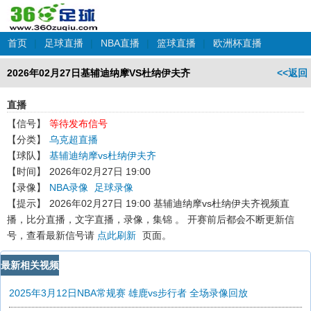
首页
|
足球直播
|
NBA直播
|
篮球直播
|
欧洲杯直播
2026年02月27日基辅迪纳摩VS杜纳伊夫齐
<<返回
直播
【信号】
等待发布信号
【分类】
乌克超直播
【球队】
基辅迪纳摩vs杜纳伊夫齐
【时间】
2026年02月27日 19:00
【录像】
NBA录像
足球录像
【提示】
2026年02月27日 19:00 基辅迪纳摩vs杜纳伊夫齐
视频直
播，比分直播，文字直播，录像，集锦 。 开赛前后都会不断更新信
号，查看最新信号请
点此刷新
页面。
最新相关视频
2025年3月12日NBA常规赛 雄鹿vs步行者 全场录像回放