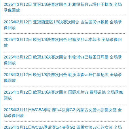
2025年3月12日 亚冠1/8决赛次回合 利雅得新月vs塔什干棉农 全场
录像回放
2025年3月12日 亚冠西亚区1/8决赛次回合 吉达国民vs赖扬 全场录
像回放
2025年3月12日 欧冠1/8决赛次回合 巴塞罗那vs本菲卡 全场录像回
放
2025年3月12日 欧冠1/8决赛次回合 利物浦vs巴黎圣日耳曼 全场录
像回放
2025年3月12日 欧冠1/8决赛次回合 勒沃库森vs拜仁慕尼黑 全场录
像回放
2025年3月12日 欧冠1/8决赛次回合 国际米兰vs 费耶诺德 全场录像
回放
2025年3月11日WCBA季后赛1/4决赛G2 内蒙古女篮vs新疆女篮 全
场录像回放
2025年3月11日WCBA季后赛1/4决赛G2 四川女篮vs江苏女篮 全场