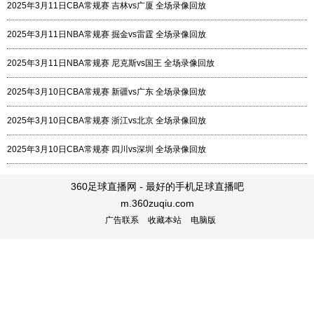
2025年3月11日CBA常规赛 吉林vs广厦 全场录像回放
2025年3月11日NBA常规赛 掘金vs雷霆 全场录像回放
2025年3月11日NBA常规赛 尼克斯vs国王 全场录像回放
2025年3月10日CBA常规赛 新疆vs广东 全场录像回放
2025年3月10日CBA常规赛 浙江vs北京 全场录像回放
2025年3月10日CBA常规赛 四川vs深圳 全场录像回放
360足球直播网 - 最好的手机足球直播吧
m.360zuqiu.com
广告联系
收藏本站
电脑版