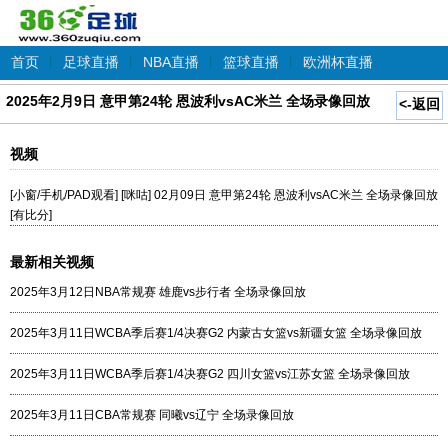
首页
|
足球直播
|
NBA直播
|
篮球直播
|
欧洲杯直播
2025年2月9日 意甲第24轮 恩波利vsAC米兰 全场录像回放
<-返回
视频
[小窗/手机/PAD观看] [咪咕] 02月09日 意甲第24轮 恩波利vsAC米兰 全场录像回放
[有比分]
最新相关视频
2025年3月12日NBA常规赛 雄鹿vs步行者 全场录像回放
2025年3月11日WCBA季后赛1/4决赛G2 内蒙古女篮vs新疆女篮 全场录像回放
2025年3月11日WCBA季后赛1/4决赛G2 四川女篮vs江苏女篮 全场录像回放
2025年3月11日CBA常规赛 同曦vs辽宁 全场录像回放