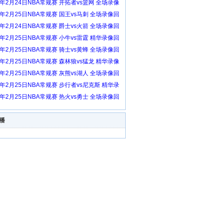
6年2月24日NBA常规赛 开拓者vs篮网 全场录像
6年2月25日NBA常规赛 国王vs马刺 全场录像回
6年2月24日NBA常规赛 爵士vs火箭 全场录像回
6年2月25日NBA常规赛 小牛vs雷霆 精华录像回
6年2月25日NBA常规赛 骑士vs黄蜂 全场录像回
6年2月25日NBA常规赛 森林狼vs猛龙 精华录像
6年2月25日NBA常规赛 灰熊vs湖人 全场录像回
6年2月25日NBA常规赛 步行者vs尼克斯 精华录
放
6年2月25日NBA常规赛 热火vs勇士 全场录像回
播