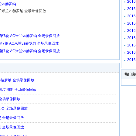
201
兰vs赫罗纳
回放
201
AC米兰vs赫罗纳 全场录像回放
放
201
放
201
放
201
放
段第7轮 AC米兰vs赫罗纳 全场录像回放
201
回放
第7轮 AC米兰vs赫罗纳 全场录像回放
201
放
段第7轮 AC米兰vs赫罗纳 全场录像回放
201
像回
201
放
热门直
vs赫罗纳 全场录像回放
vs尤文图斯 全场录像回放
斯 全场录像回放
家社会 全场录像回放
斯堡 全场录像回放
波利 全场录像回放