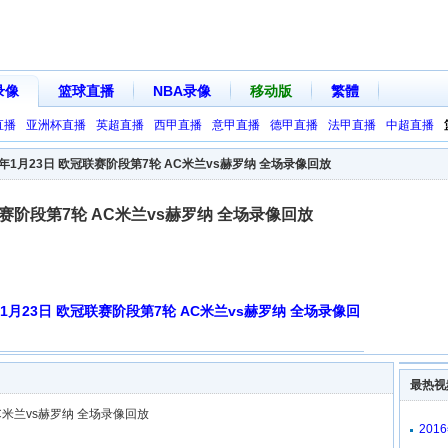
录像
篮球直播
NBA录像
移动版
繁體
直播
亚洲杯直播
英超直播
西甲直播
意甲直播
德甲直播
法甲直播
中超直播
5年1月23日 欧冠联赛阶段第7轮 AC米兰vs赫罗纳 全场录像回放
冠联赛阶段第7轮 AC米兰vs赫罗纳 全场录像回放
] 01月23日 欧冠联赛阶段第7轮 AC米兰vs赫罗纳 全场录像回
最热视
AC米兰vs赫罗纳 全场录像回放
201
回放