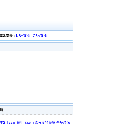
篮球直播
：
NBA直播
CBA直播
频
6年2月22日 德甲 勒沃库森vs多特蒙德 全场录像