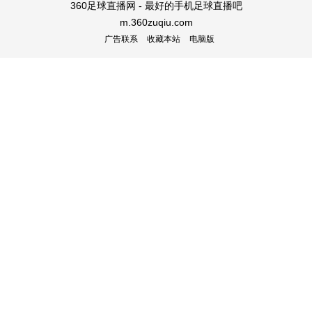
360足球直播网 - 最好的手机足球直播吧
m.360zuqiu.com
广告联系
收藏本站
电脑版