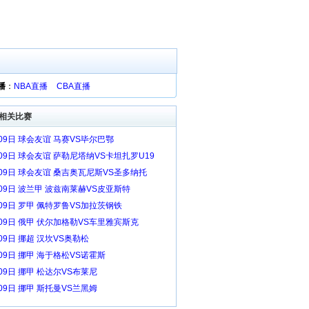
播
：
NBA直播
CBA直播
相关比赛
月09日 球会友谊 马赛VS毕尔巴鄂
月09日 球会友谊 萨勒尼塔纳VS卡坦扎罗U19
月09日 球会友谊 桑吉奥瓦尼斯VS圣多纳托
月09日 波兰甲 波兹南莱赫VS皮亚斯特
月09日 罗甲 佩特罗鲁VS加拉茨钢铁
月09日 俄甲 伏尔加格勒VS车里雅宾斯克
09日 挪超 汉坎VS奥勒松
09日 挪甲 海于格松VS诺霍斯
09日 挪甲 松达尔VS布莱尼
09日 挪甲 斯托曼VS兰黑姆