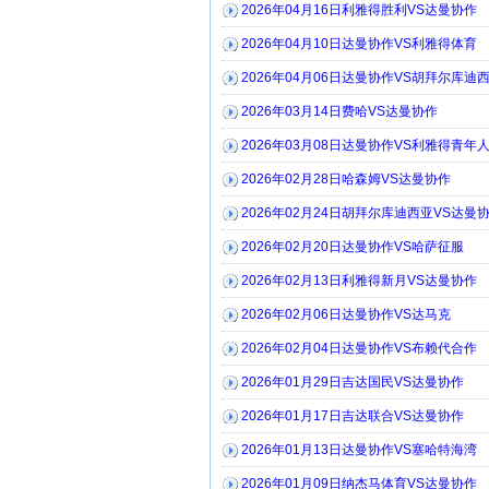
2026年04月16日利雅得胜利VS达曼协作
2026年04月10日达曼协作VS利雅得体育
2026年04月06日达曼协作VS胡拜尔库迪
2026年03月14日费哈VS达曼协作
2026年03月08日达曼协作VS利雅得青年
2026年02月28日哈森姆VS达曼协作
2026年02月24日胡拜尔库迪西亚VS达曼
2026年02月20日达曼协作VS哈萨征服
2026年02月13日利雅得新月VS达曼协作
2026年02月06日达曼协作VS达马克
2026年02月04日达曼协作VS布赖代合作
2026年01月29日吉达国民VS达曼协作
2026年01月17日吉达联合VS达曼协作
2026年01月13日达曼协作VS塞哈特海湾
2026年01月09日纳杰马体育VS达曼协作