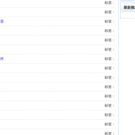
标签：
最新频
标签：
西亚
标签：
标签：
人
标签：
标签：
协作
标签：
标签：
标签：
标签：
标签：
标签：
标签：
标签：
标签：