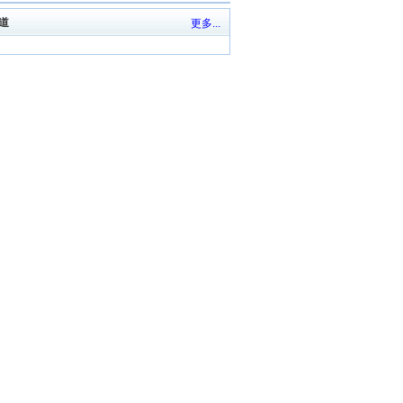
道
更多...