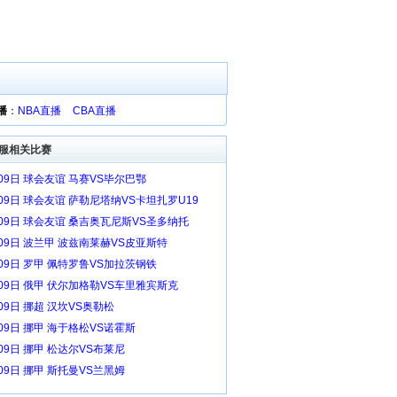
播
：
NBA直播
CBA直播
服相关比赛
月09日 球会友谊 马赛VS毕尔巴鄂
月09日 球会友谊 萨勒尼塔纳VS卡坦扎罗U19
月09日 球会友谊 桑吉奥瓦尼斯VS圣多纳托
月09日 波兰甲 波兹南莱赫VS皮亚斯特
月09日 罗甲 佩特罗鲁VS加拉茨钢铁
月09日 俄甲 伏尔加格勒VS车里雅宾斯克
09日 挪超 汉坎VS奥勒松
09日 挪甲 海于格松VS诺霍斯
09日 挪甲 松达尔VS布莱尼
09日 挪甲 斯托曼VS兰黑姆