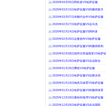
2026年04月05日阿科多VS哈萨征服
2026年03月15日哈萨征服VS利雅得新月
2026年03月07日布赖代合作VS哈萨征服
2026年02月27日哈萨征服VS达马克
2026年02月24日哈萨征服VS阿科多
2026年02月20日达曼协作VS哈萨征服
2026年02月15日哈萨征服VS利雅得胜利
2026年02月08日胡拜尔库迪西亚VS哈萨
2026年01月29日哈萨征服VS吉达联合
2026年01月26日费哈VS哈萨征服
2026年01月21日哈萨征服VS拉斯永恒
2026年01月16日纳杰马体育VS哈萨征服
2026年01月14日哈萨征服VS利雅得体育
2025年12月29日塞哈特海湾VS哈萨征服
2025年12月26日哈萨征服VS吉达国民