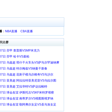
播
：
NBA直播
CBA直播
关比赛
07日 芬甲 查普斯VSMP米克力
07日 芬甲 哈卡VS基柏
月07日 乌兹超 塔什干火车头VS萨马尔罕迪纳摩
月07日 乌兹超 特尔梅兹VS纳曼干新春
月07日 乌兹超 花刺子模乌尔根奇VS马沙尔
月07日 亚美超 阿拉拉特亚美尼亚VS乌拉尔图
月07日 亚美超 艾拉华特VS萨达拉帕特
月07日 球会友谊 伊斯托古VSKF米特罗维察
月07日 球会友谊 南蒂罗尔VS维图斯维罗纳
月07日 球会友谊 勒阿弗尔女足VS圣马洛女足