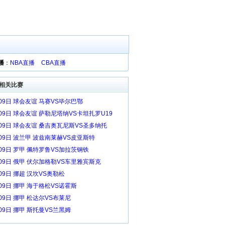
播
：
NBA直播
CBA直播
相关比赛
月09日 球会友谊 马赛VS毕尔巴鄂
月09日 球会友谊 萨勒尼塔纳VS卡坦扎罗U19
月09日 球会友谊 桑吉奥瓦尼斯VS圣多纳托
月09日 波兰甲 波兹南莱赫VS皮亚斯特
月09日 罗甲 佩特罗鲁VS加拉茨钢铁
月09日 俄甲 伏尔加格勒VS车里雅宾斯克
09日 挪超 汉坎VS奥勒松
09日 挪甲 海于格松VS诺霍斯
09日 挪甲 松达尔VS布莱尼
09日 挪甲 斯托曼VS兰黑姆