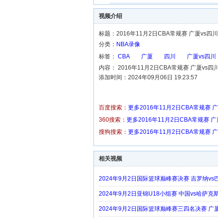
视频介绍
标题：2016年11月2日CBA常规赛 广厦vs四
分类：
NBA录像
标签：
CBA
广厦
四川
广厦vs四川
内容： 2016年11月2日CBA常规赛 广厦vs
添加时间：2024年09月06日 19:23:57
百度搜索：
更多2016年11月2日CBA常规赛 
360搜索：
更多2016年11月2日CBA常规赛 
搜狗搜索：
更多2016年11月2日CBA常规赛 
相关视频
2024年9月2日国际篮球巅峰赛决赛 吉罗纳v
2024年9月2日亚锦U18小组赛 中国vs哈萨
2024年9月2日国际篮球巅峰赛三四名决赛 广