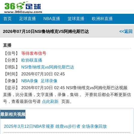
首页
|
足球直播
|
NBA直播
|
篮球直播
|
欧洲杯直播
2026年07月10日NSI鲁纳维克VS阿姆伦斯巴达
<<返回
直播
【信号】
等待发布信号
【分类】
欧协联直播
【球队】
NSI鲁纳维克vs阿姆伦斯巴达
【时间】
2026年07月10日 02:45
【录像】
NBA录像
足球录像
【提示】
2026年07月10日 02:45 NSI鲁纳维克vs阿姆伦斯巴达
视频
直播，比分直播，文字直播，录像，集锦 。 开赛前后都会不断更新信
号，查看最新信号请
点此刷新
页面。
最新相关视频
2025年3月12日NBA常规赛 雄鹿vs步行者 全场录像回放