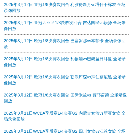
2025年3月12日 亚冠1/8决赛次回合 利雅得新月vs塔什干棉农 全场
录像回放
2025年3月12日 亚冠西亚区1/8决赛次回合 吉达国民vs赖扬 全场录
像回放
2025年3月12日 欧冠1/8决赛次回合 巴塞罗那vs本菲卡 全场录像回
放
2025年3月12日 欧冠1/8决赛次回合 利物浦vs巴黎圣日耳曼 全场录
像回放
2025年3月12日 欧冠1/8决赛次回合 勒沃库森vs拜仁慕尼黑 全场录
像回放
2025年3月12日 欧冠1/8决赛次回合 国际米兰vs 费耶诺德 全场录像
回放
2025年3月11日WCBA季后赛1/4决赛G2 内蒙古女篮vs新疆女篮 全
场录像回放
2025年3月11日WCBA季后赛1/4决赛G2 四川女篮vs江苏女篮 全场