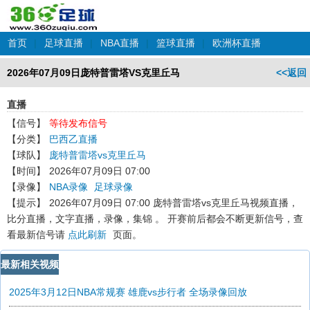
首页
|
足球直播
|
NBA直播
|
篮球直播
|
欧洲杯直播
2026年07月09日庞特普雷塔VS克里丘马
<<返回
直播
【信号】
等待发布信号
【分类】
巴西乙直播
【球队】
庞特普雷塔vs克里丘马
【时间】
2026年07月09日 07:00
【录像】
NBA录像
足球录像
【提示】
2026年07月09日 07:00 庞特普雷塔vs克里丘马
视频直播，
比分直播，文字直播，录像，集锦 。 开赛前后都会不断更新信号，查
看最新信号请
点此刷新
页面。
最新相关视频
2025年3月12日NBA常规赛 雄鹿vs步行者 全场录像回放