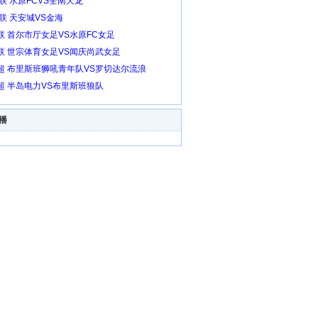
2联 水原FCVS全南天龙
2联 天安城VS金海
联 首尔市厅女足VS水原FC女足
联 世宗体育女足VS闻庆尚武女足
超 布里斯班狮吼青年队VS罗切达尔流浪
超 半岛电力VS布里斯班狼队
播