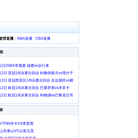
篮球直播
：
NBA直播
CBA直播
频
12日NBA常规赛 雄鹿vs步行者
12日 亚冠1/8决赛次回合 利雅得新月vs塔什干
12日 亚冠西亚区1/8决赛次回合 吉达国民vs赖
12日 欧冠1/8决赛次回合 巴塞罗那vs本菲卡
12日 欧冠1/8决赛次回合 利物浦vs巴黎圣日耳
事
 KTP科特卡VS查普斯
 山东泰山VS云南玉昆