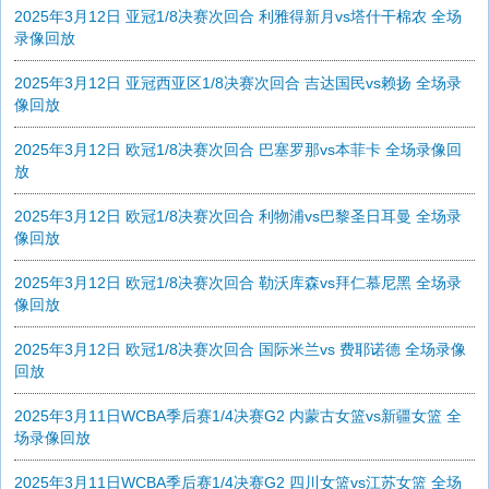
2025年3月12日 亚冠1/8决赛次回合 利雅得新月vs塔什干棉农 全场
录像回放
2025年3月12日 亚冠西亚区1/8决赛次回合 吉达国民vs赖扬 全场录
像回放
2025年3月12日 欧冠1/8决赛次回合 巴塞罗那vs本菲卡 全场录像回
放
2025年3月12日 欧冠1/8决赛次回合 利物浦vs巴黎圣日耳曼 全场录
像回放
2025年3月12日 欧冠1/8决赛次回合 勒沃库森vs拜仁慕尼黑 全场录
像回放
2025年3月12日 欧冠1/8决赛次回合 国际米兰vs 费耶诺德 全场录像
回放
2025年3月11日WCBA季后赛1/4决赛G2 内蒙古女篮vs新疆女篮 全
场录像回放
2025年3月11日WCBA季后赛1/4决赛G2 四川女篮vs江苏女篮 全场