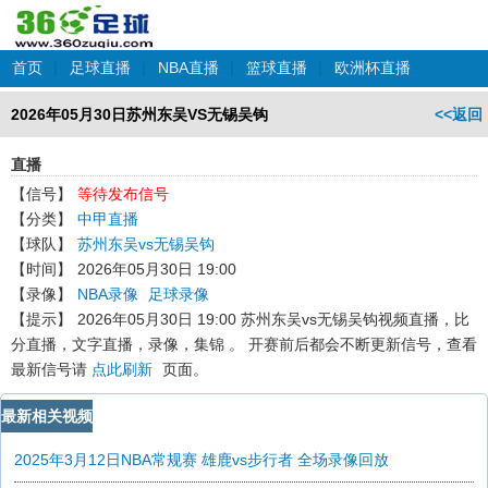
首页
|
足球直播
|
NBA直播
|
篮球直播
|
欧洲杯直播
2026年05月30日苏州东吴VS无锡吴钩
<<返回
直播
【信号】
等待发布信号
【分类】
中甲直播
【球队】
苏州东吴vs无锡吴钩
【时间】
2026年05月30日 19:00
【录像】
NBA录像
足球录像
【提示】
2026年05月30日 19:00 苏州东吴vs无锡吴钩
视频直播，比
分直播，文字直播，录像，集锦 。 开赛前后都会不断更新信号，查看
最新信号请
点此刷新
页面。
最新相关视频
2025年3月12日NBA常规赛 雄鹿vs步行者 全场录像回放