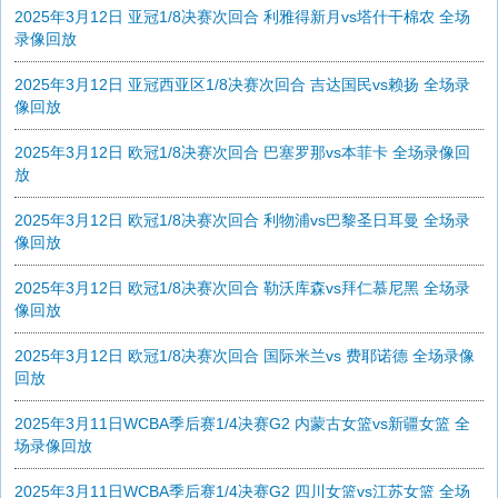
2025年3月12日 亚冠1/8决赛次回合 利雅得新月vs塔什干棉农 全场
录像回放
2025年3月12日 亚冠西亚区1/8决赛次回合 吉达国民vs赖扬 全场录
像回放
2025年3月12日 欧冠1/8决赛次回合 巴塞罗那vs本菲卡 全场录像回
放
2025年3月12日 欧冠1/8决赛次回合 利物浦vs巴黎圣日耳曼 全场录
像回放
2025年3月12日 欧冠1/8决赛次回合 勒沃库森vs拜仁慕尼黑 全场录
像回放
2025年3月12日 欧冠1/8决赛次回合 国际米兰vs 费耶诺德 全场录像
回放
2025年3月11日WCBA季后赛1/4决赛G2 内蒙古女篮vs新疆女篮 全
场录像回放
2025年3月11日WCBA季后赛1/4决赛G2 四川女篮vs江苏女篮 全场