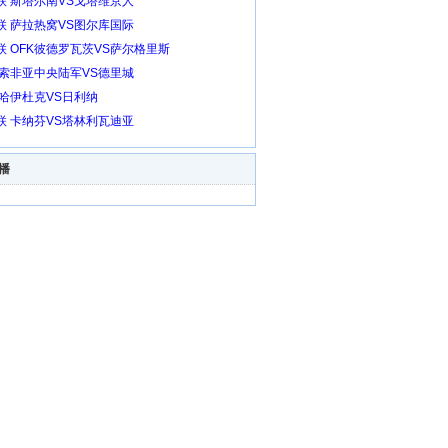
联 斯塔尔南VS戈塔维京人
联 萨拉热窝VS图尔库国际
联 OFK彼德罗瓦茨VS萨尔格里斯
 索非亚中央陆军VS德里城
 哈伊杜克VS日利纳
联 卡纳芬VS塔林利瓦迪亚
播