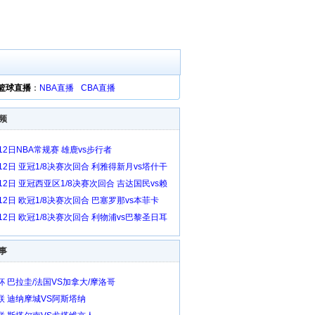
篮球直播
：
NBA直播
CBA直播
频
12日NBA常规赛 雄鹿vs步行者
12日 亚冠1/8决赛次回合 利雅得新月vs塔什干
12日 亚冠西亚区1/8决赛次回合 吉达国民vs赖
12日 欧冠1/8决赛次回合 巴塞罗那vs本菲卡
12日 欧冠1/8决赛次回合 利物浦vs巴黎圣日耳
事
杯 巴拉圭/法国VS加拿大/摩洛哥
联 迪纳摩城VS阿斯塔纳