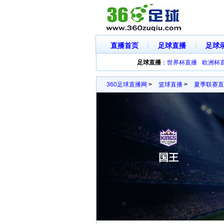
直播首页
足球直播
足球
足球直播
：
世界杯直播
欧洲杯
360足球直播网
>
篮球直播
>
夏季联赛直
国王