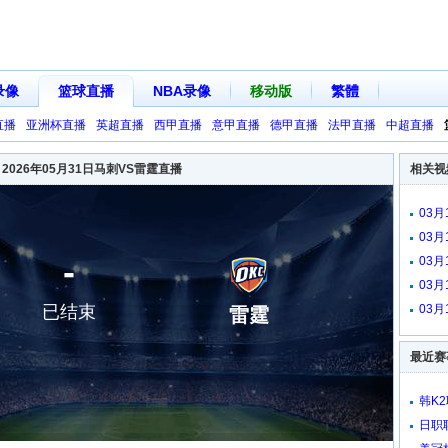
录像
篮球直播
NBA录像
移动版
繁體
直播
亚洲杯直播
英超直播
西甲直播
意甲直播
德甲直播
法甲直播
中超直播
>
2026年05月31日马刺VS雷霆直播
相关视
03月
03月
棉农
-
03月
扬
03月
已结束
03月
雷霆
曼
最近赛
韩K
日职