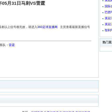
美冠
6年05月31日马刺VS雷霆
国际
巴西
美冠
美冠
或者以上信号都无效，请进入
360足球直播网
主页查看最新直播信号
智利
热门直
客队：
雷霆