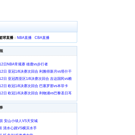
篮球直播
：
NBA直播
CBA直播
频
12日NBA常规赛 雄鹿vs步行者
12日 亚冠1/8决赛次回合 利雅得新月vs塔什干
12日 亚冠西亚区1/8决赛次回合 吉达国民vs赖
12日 欧冠1/8决赛次回合 巴塞罗那vs本菲卡
12日 欧冠1/8决赛次回合 利物浦vs巴黎圣日耳
事
2联 安山小绿人VS天安城
联 清水心跳VS横滨水手