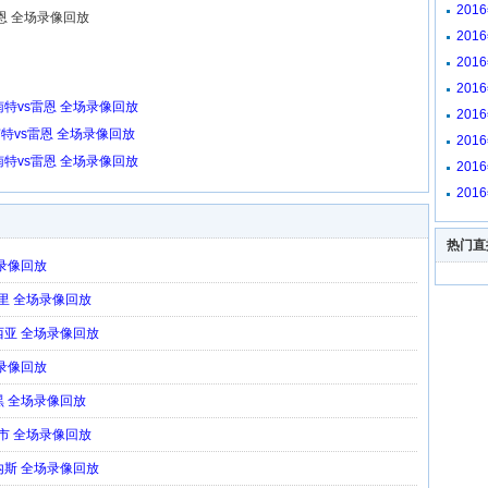
回放
201
雷恩 全场录像回放
放
201
放
201
放
201
放
 南特vs雷恩 全场录像回放
201
回放
 南特vs雷恩 全场录像回放
201
放
 南特vs雷恩 全场录像回放
201
像回
201
放
热门直
场录像回放
亚里 全场录像回放
伦西亚 全场录像回放
场录像回放
尼黑 全场录像回放
德市 全场录像回放
加内斯 全场录像回放