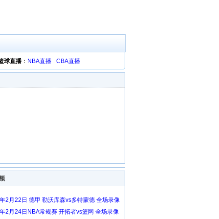
篮球直播
：
NBA直播
CBA直播
频
6年2月22日 德甲 勒沃库森vs多特蒙德 全场录像
6年2月24日NBA常规赛 开拓者vs篮网 全场录像