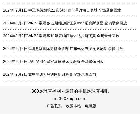
2024年9月1日 中乙保级组第21轮 湖北青年星vs海口名城 全场录像回放
2024年9月2日WNBA常规赛 拉斯维加斯王牌vs菲尼克斯水星 全场录像回放
2024年9月2日WNBA常规赛 印第安纳狂热vs达拉斯飞翼 全场录像回放
2024年9月2日深圳龙华国际男篮邀请赛 广东vs达布罗瓦戈尼察 录像回放
2024年9月2日 西甲第4轮 皇家马德里vs贝蒂斯 全场录像回放
2024年9月2日 意甲第3轮 乌迪内斯vs科莫 全场录像回放
360足球直播网 - 最好的手机足球直播吧
m.360zuqiu.com
广告联系
收藏本站
电脑版